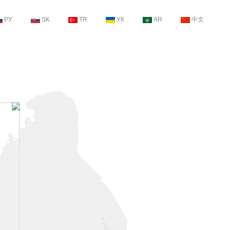
РУ
SK
TR
УК
AR
中文