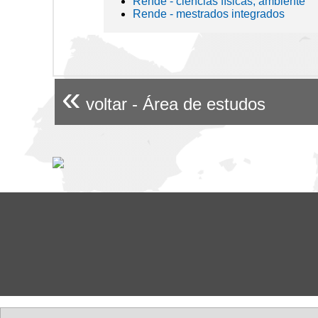
Rende - ciências físicas, ambiente
Rende - mestrados integrados
«
voltar - Área de estudos