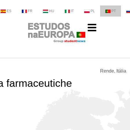
ES
FR
HU
IT
PL
PT
Rende, Itália
a farmaceutiche