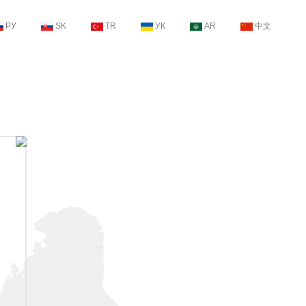
РУ
SK
TR
УК
AR
中文