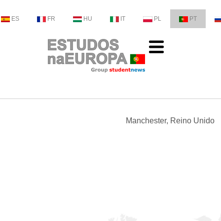
ES
FR
HU
IT
PL
PT
Manchester, Reino Unido