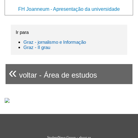
FH Joanneum - Apresentação da universidade
Ir para
Graz - jornalismo e Informação
Graz - II grau
«
voltar - Área de estudos
StudentNews Group - about us