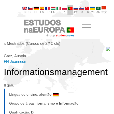
EN
CS
DE
ES
FR
HU
IT
PL
PT
РУ
SK
TR
УК
AR
中文
« Mestrados (Cursos de 2.º Ciclo)
Graz, Áustria
FH Joanneum
Informationsmanagement
II grau
Língua de ensino:
alemão
Grupo de áreas:
jornalismo e Informação
Qualificação:
DI