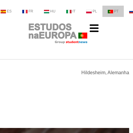
ES
FR
HU
IT
PL
PT
Hildesheim, Alemanha