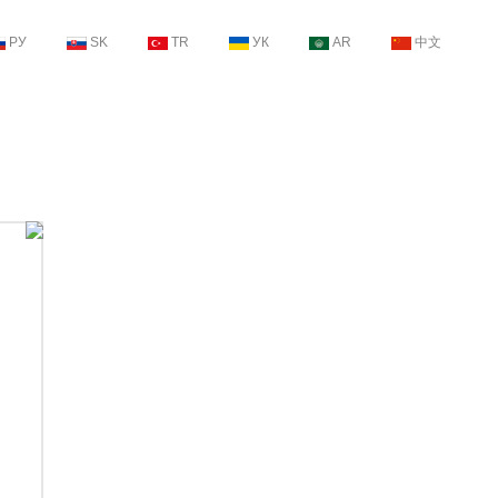
РУ
SK
TR
УК
AR
中文