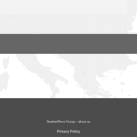
StudentNews Group - about us
Privacy Policy