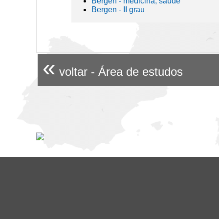
Bergen - medicina, saúde
Bergen - II grau
«
voltar - Área de estudos