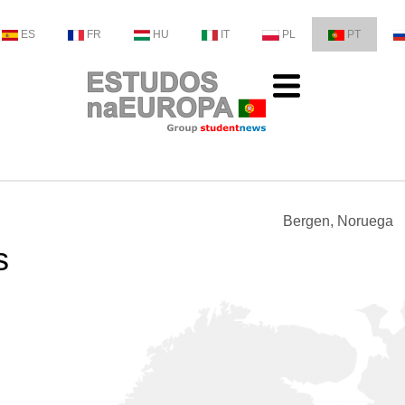
ES
FR
HU
IT
PL
PT
Bergen, Noruega
s