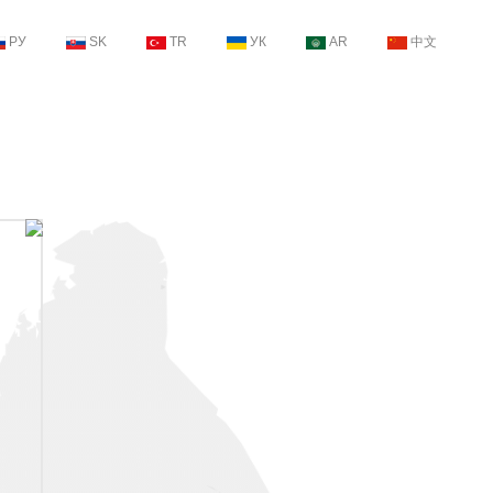
РУ
SK
TR
УК
AR
中文