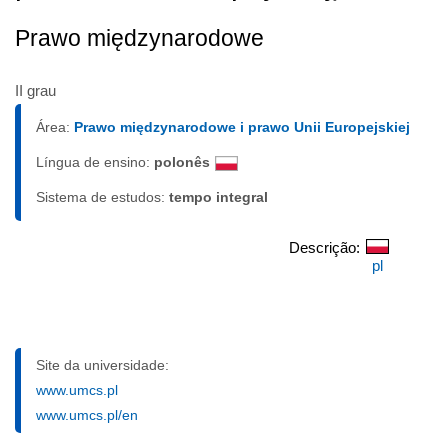
Prawo międzynarodowe
II grau
Área:
Prawo międzynarodowe i prawo Unii Europejskiej
Língua de ensino:
polonês
Sistema de estudos:
tempo integral
Descrição:
pl
Site da universidade:
www.umcs.pl
www.umcs.pl/en