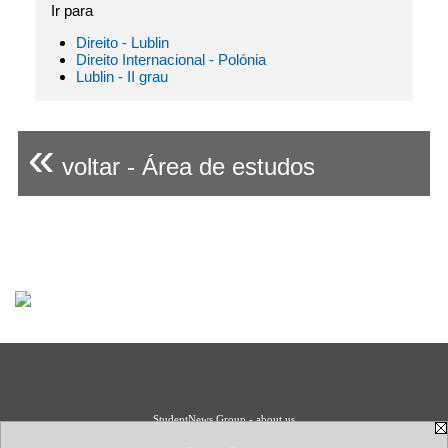
Ir para
Direito - Lublin
Direito Internacional - Polónia
Lublin - II grau
«
voltar - Área de estudos
StudentNews Group - about us