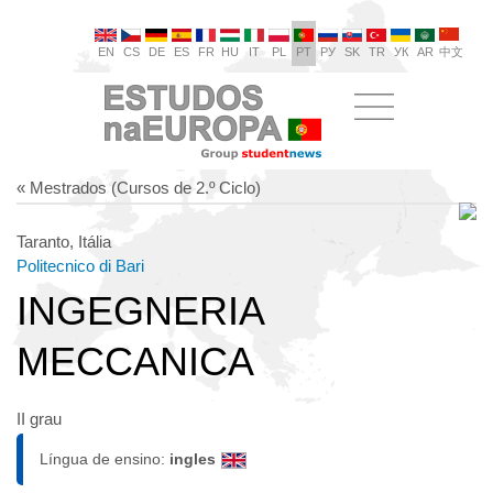
EN
CS
DE
ES
FR
HU
IT
PL
PT
РУ
SK
TR
УК
AR
中文
« Mestrados (Cursos de 2.º Ciclo)
Taranto, Itália
Politecnico di Bari
INGEGNERIA
MECCANICA
II grau
Língua de ensino:
ingles