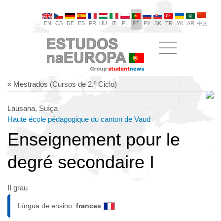
EN
CS
DE
ES
FR
HU
IT
PL
PT
РУ
SK
TR
УК
AR
中文
« Mestrados (Cursos de 2.º Ciclo)
Lausana, Suíça
Haute école pédagogique du canton de Vaud
Enseignement pour le
degré secondaire I
II grau
Língua de ensino:
frances