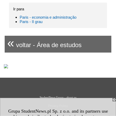
Ir para
Paris - economia e administração
Paris - II grau
«
voltar - Área de estudos
StudentNews Group - about us
Privacy Policy
Grupa StudentNews.pl Sp. z o.o. and its partners use