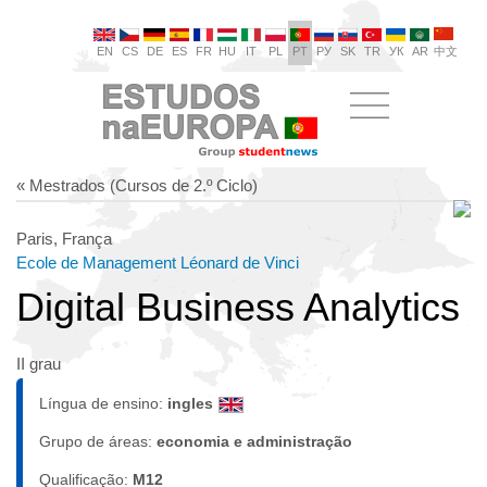
EN
CS
DE
ES
FR
HU
IT
PL
PT
РУ
SK
TR
УК
AR
中文
« Mestrados (Cursos de 2.º Ciclo)
Paris, França
Ecole de Management Léonard de Vinci
Digital Business Analytics
II grau
Língua de ensino:
ingles
Grupo de áreas:
economia e administração
Qualificação:
M12