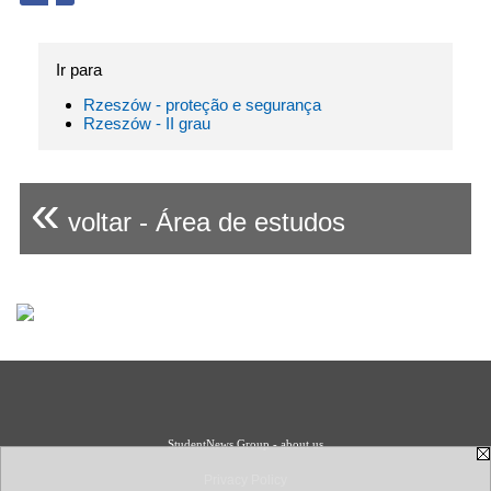
Ir para
Rzeszów - proteção e segurança
Rzeszów - II grau
«
voltar - Área de estudos
StudentNews Group - about us
Privacy Policy