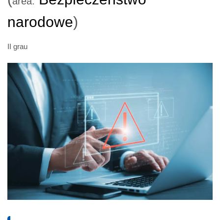
área:
narodowe
)
II grau