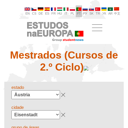
EN
CS
DE
ES
FR
HU
IT
PL
PT
РУ
SK
TR
УК
AR
中文
Mestrados (Cursos de
2.º Ciclo)
estado
cidade
grupo de áreas