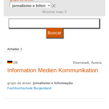
Mostrar mais V
língua
qualificação
Achadas: 1
tipo de universidade
DE
Eisenstadt, Áustria
status de universidade
Information Medien Kommunikation
grupo de áreas:
jornalismo e Informação
Fachhochschule Burgenland