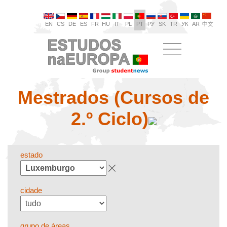
EN
CS
DE
ES
FR
HU
IT
PL
PT
РУ
SK
TR
УК
AR
中文
Mestrados (Cursos de
2.º Ciclo)
estado
cidade
grupo de áreas