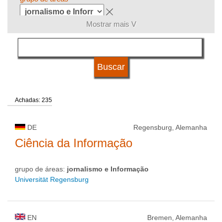
Mostrar mais V
língua
sistema de estudos
Achadas: 235
qualificação
DE
Regensburg, Alemanha
tipo de universidade
Ciência da Informação
grupo de áreas:
jornalismo e Informação
status de universidade
Universität Regensburg
EN
Bremen, Alemanha