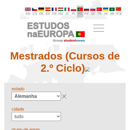
EN
CS
DE
ES
FR
HU
IT
PL
PT
РУ
SK
TR
УК
AR
中文
Mestrados (Cursos de
2.º Ciclo)
estado
cidade
grupo de áreas