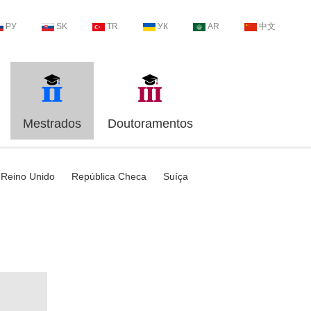
РУ
SK
TR
УК
AR
中文
Mestrados
Doutoramentos
Reino Unido
República Checa
Suíça