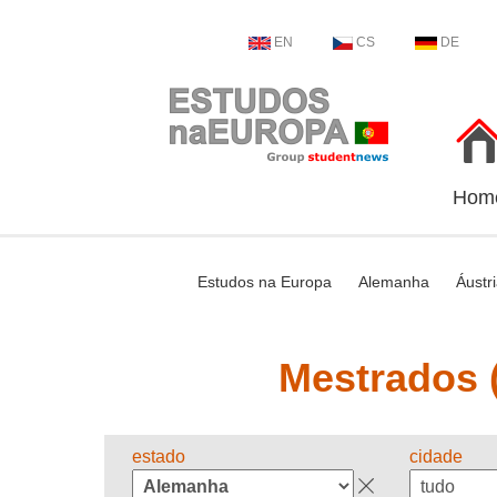
EN
CS
DE
Hom
Estudos na Europa
Alemanha
Áustr
Mestrados (
estado
cidade