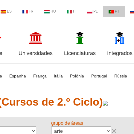
ES
FR
HU
IT
PL
PT
e
Universidades
Licenciaturas
Integrados
ia
Espanha
França
Itália
Polônia
Portugal
Rússia
Cursos de 2.º Ciclo)
grupo de áreas