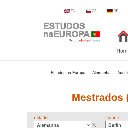
EN
CS
DE
Hom
Estudos na Europa
Alemanha
Áustr
Mestrados (
estado
cidade