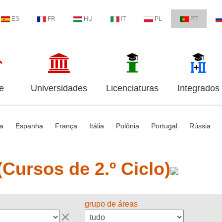
ES
FR
HU
IT
PL
PT
e
Universidades
Licenciaturas
Integrados
ia
Espanha
França
Itália
Polônia
Portugal
Rússia
Cursos de 2.º Ciclo)
grupo de áreas