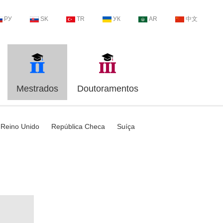
РУ
SK
TR
УК
AR
中文
Mestrados
Doutoramentos
Reino Unido
República Checa
Suíça