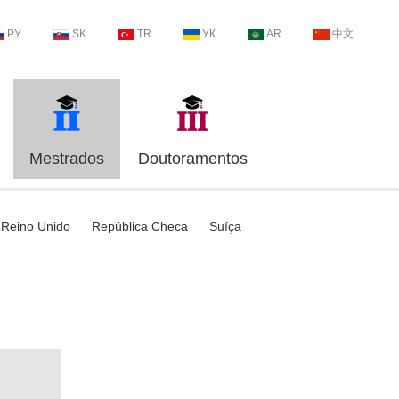
РУ
SK
TR
УК
AR
中文
Mestrados
Doutoramentos
Reino Unido
República Checa
Suíça