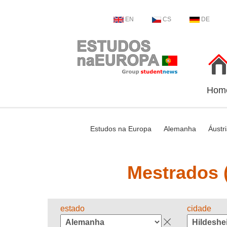
EN
CS
DE
Hom
Estudos na Europa
Alemanha
Áustr
Mestrados (
estado
cidade