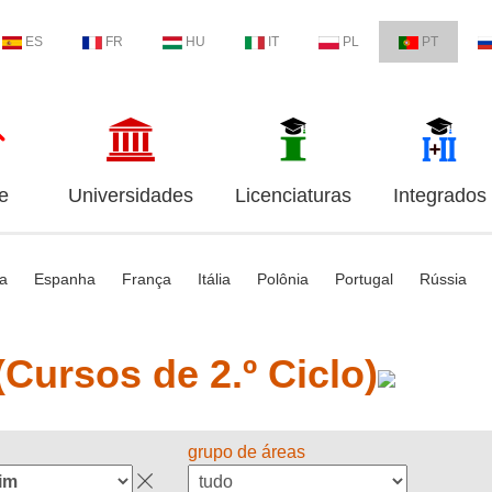
ES
FR
HU
IT
PL
PT
e
Universidades
Licenciaturas
Integrados
ia
Espanha
França
Itália
Polônia
Portugal
Rússia
Cursos de 2.º Ciclo)
grupo de áreas