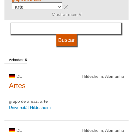
Mostrar mais V
língua
sistema de estudos
Achadas: 6
qualificação
DE
Hildesheim, Alemanha
tipo de universidade
Artes
grupo de áreas:
arte
status de universidade
Universität Hildesheim
DE
Hildesheim, Alemanha