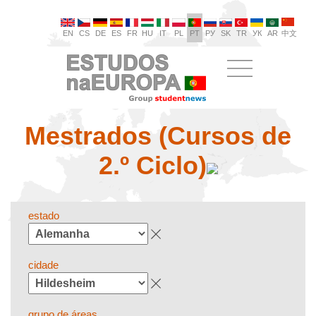
EN
CS
DE
ES
FR
HU
IT
PL
PT
РУ
SK
TR
УК
AR
中文
Mestrados (Cursos de
2.º Ciclo)
estado
cidade
grupo de áreas