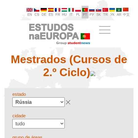
EN
CS
DE
ES
FR
HU
IT
PL
PT
РУ
SK
TR
УК
AR
中文
Mestrados (Cursos de
2.º Ciclo)
estado
cidade
grupo de áreas