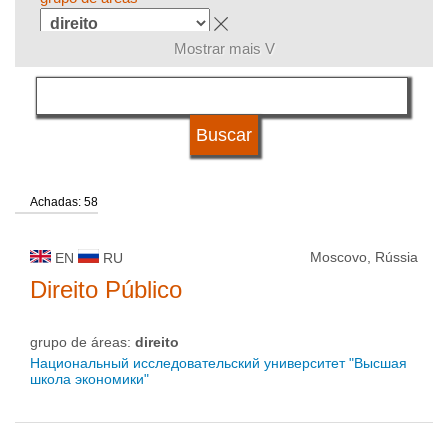
Mostrar mais V
língua
tipo de universidade
Achadas: 58
status de universidade
Moscovo, Rússia
EN
RU
Direito Público
grupo de áreas:
direito
Национальный исследовательский университет "Высшая
школа экономики"