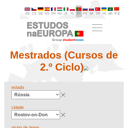
EN
CS
DE
ES
FR
HU
IT
PL
PT
РУ
SK
TR
УК
AR
中文
Mestrados (Cursos de
2.º Ciclo)
estado
cidade
grupo de áreas