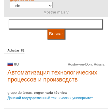
Mostrar mais V
língua
tipo de universidade
Achadas: 82
status de universidade
Rostov-on-Don, Rússia
RU
Автоматизация технологических
процессов и производств
grupo de áreas:
engenharia-técnica
Донской государственный технический университет