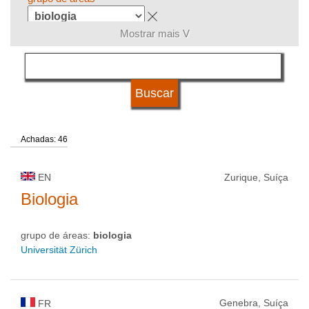
Mostrar mais V
língua
tipo de universidade
Achadas: 46
status de universidade
EN
Zurique, Suíça
Biologia
grupo de áreas:
biologia
Universität Zürich
Genebra, Suíça
FR