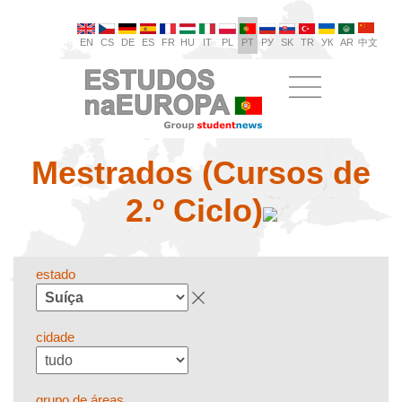
EN
CS
DE
ES
FR
HU
IT
PL
PT
РУ
SK
TR
УК
AR
中文
Mestrados (Cursos de
2.º Ciclo)
estado
cidade
grupo de áreas