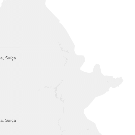
a, Suíça
a, Suíça