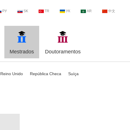
РУ
SK
TR
УК
AR
中文
Mestrados
Doutoramentos
Reino Unido
República Checa
Suíça