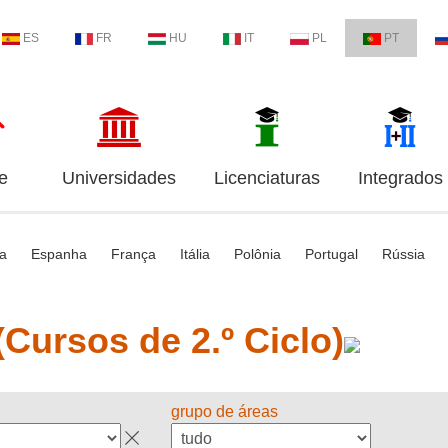
ES
FR
HU
IT
PL
PT
e
Universidades
Licenciaturas
Integrados
ia
Espanha
França
Itália
Polônia
Portugal
Rússia
Cursos de 2.º Ciclo)
grupo de áreas