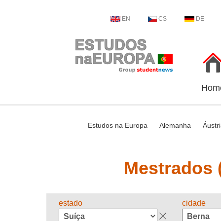
EN
CS
DE
Hom
Estudos na Europa
Alemanha
Áustr
Mestrados (
estado
cidade