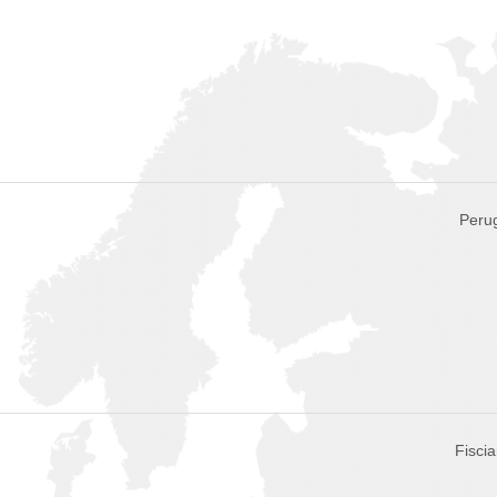
Perug
Fiscia