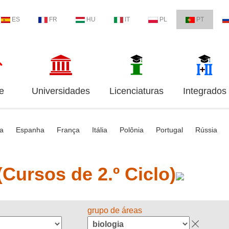
ES
FR
HU
IT
PL
PT
e
Universidades
Licenciaturas
Integrados
ia
Espanha
França
Itália
Polônia
Portugal
Rússia
Cursos de 2.º Ciclo)
grupo de áreas