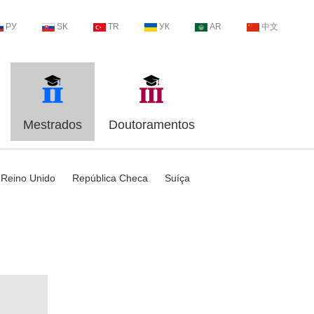
РУ
SK
TR
УК
AR
中文
Mestrados
Doutoramentos
Reino Unido
República Checa
Suíça