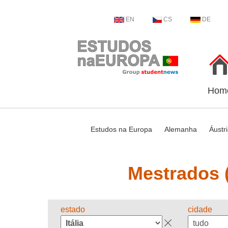
EN
CS
DE
Hom
Estudos na Europa
Alemanha
Áustr
Mestrados (
estado
cidade