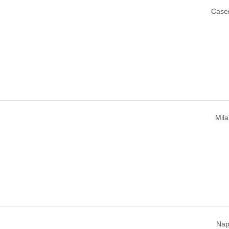
Caser
Mila
Napo