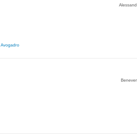
Alessandri
o Avogadro
Benevent