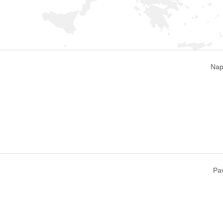
Napo
Pav