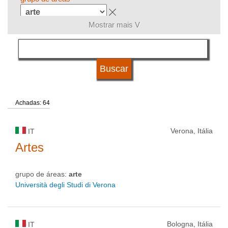
Mostrar mais V
língua
tipo de universidade
Achadas: 64
status de universidade
Verona, Itália
IT
Artes
grupo de áreas:
arte
Università degli Studi di Verona
Bologna, Itália
IT