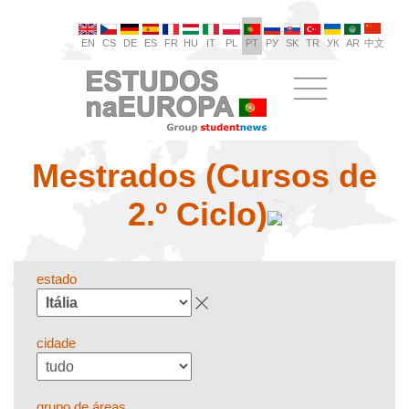
EN
CS
DE
ES
FR
HU
IT
PL
PT
РУ
SK
TR
УК
AR
中文
Mestrados (Cursos de
2.º Ciclo)
estado
cidade
grupo de áreas