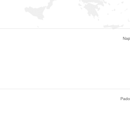
Napo
Padov