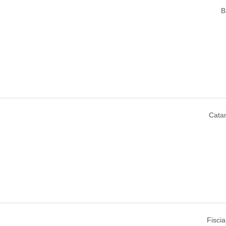
B
Catan
Fiscia