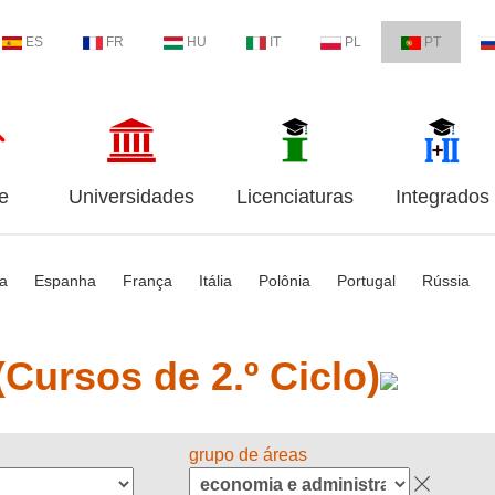
ES
FR
HU
IT
PL
PT
e
Universidades
Licenciaturas
Integrados
ia
Espanha
França
Itália
Polônia
Portugal
Rússia
Cursos de 2.º Ciclo)
grupo de áreas