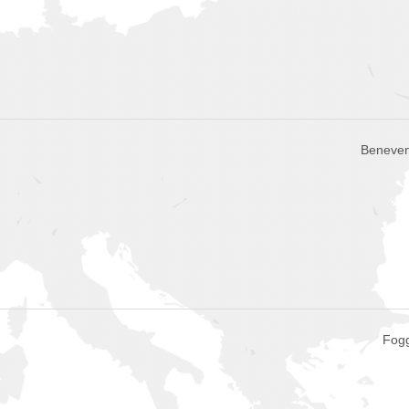
Benevent
Fogg