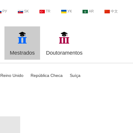
РУ
SK
TR
УК
AR
中文
Mestrados
Doutoramentos
Reino Unido
República Checa
Suíça