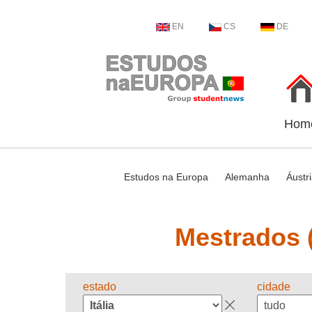
EN
CS
DE
Hom
Estudos na Europa
Alemanha
Áustr
Mestrados (
estado
cidade