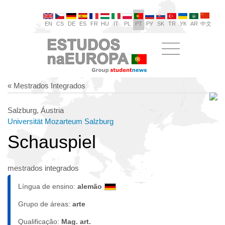
EN
CS
DE
ES
FR
HU
IT
PL
PT
РУ
SK
TR
УК
AR
中文
« Mestrados Integrados
Salzburg, Áustria
Universität Mozarteum Salzburg
Schauspiel
mestrados integrados
Língua de ensino:
alemão
Grupo de áreas:
arte
Qualificação:
Mag. art.