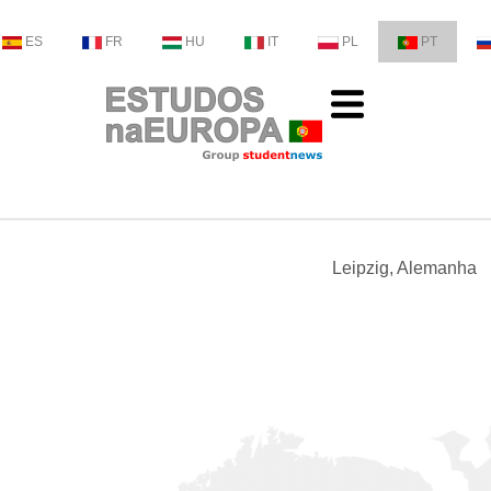
ES
FR
HU
IT
PL
PT
Leipzig, Alemanha