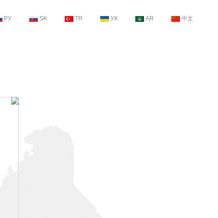
РУ
SK
TR
УК
AR
中文