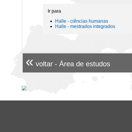
Ir para
Halle - ciências humanas
Halle - mestrados integrados
«
voltar - Área de estudos