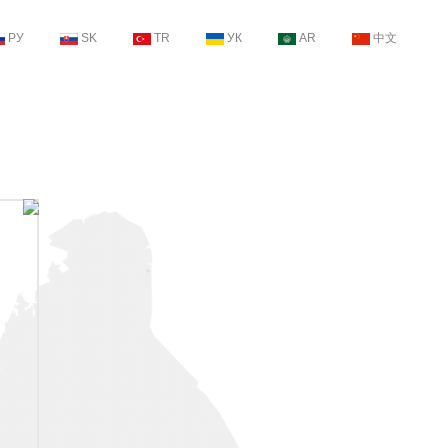
РУ
SK
TR
УК
AR
中文