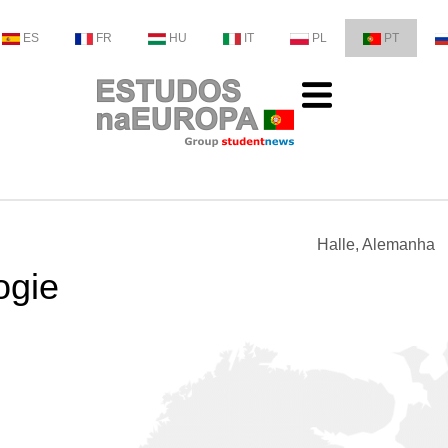
ES
FR
HU
IT
PL
PT
Halle, Alemanha
ogie