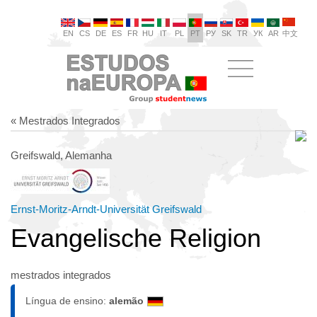
EN
CS
DE
ES
FR
HU
IT
PL
PT
РУ
SK
TR
УК
AR
中文
« Mestrados Integrados
Greifswald, Alemanha
Ernst-Moritz-Arndt-Universität Greifswald
Evangelische Religion
mestrados integrados
Língua de ensino:
alemão