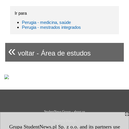
Ir para
Perugia - medicina, saúde
Perugia - mestrados integrados
«
voltar - Área de estudos
StudentNews Group - about us
Privacy Policy
Grupa StudentNews.pl Sp. z o.o. and its partners use