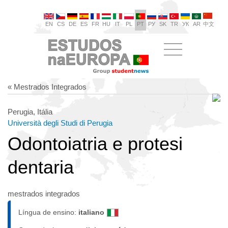
EN
CS
DE
ES
FR
HU
IT
PL
PT
РУ
SK
TR
УК
AR
中文
« Mestrados Integrados
Perugia, Itália
Università degli Studi di Perugia
Odontoiatria e protesi
dentaria
mestrados integrados
Língua de ensino:
italiano