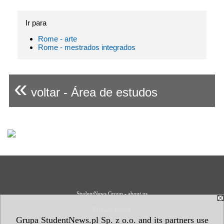
Ir para
Rome - arte
Rome - mestrados integrados
«
voltar - Área de estudos
StudentNews Group - about us
Privacy Policy
Grupa StudentNews.pl Sp. z o.o. and its partners use