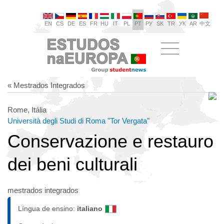
EN
CS
DE
ES
FR
HU
IT
PL
PT
РУ
SK
TR
УК
AR
中文
« Mestrados Integrados
Rome, Itália
Università degli Studi di Roma "Tor Vergata"
Conservazione e restauro
dei beni culturali
mestrados integrados
Língua de ensino:
italiano