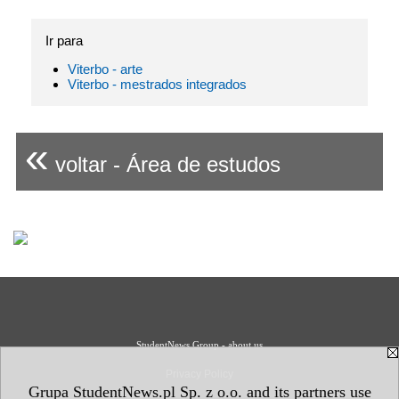
Ir para
Viterbo - arte
Viterbo - mestrados integrados
«
voltar - Área de estudos
StudentNews Group - about us
Privacy Policy
Grupa StudentNews.pl Sp. z o.o. and its partners use