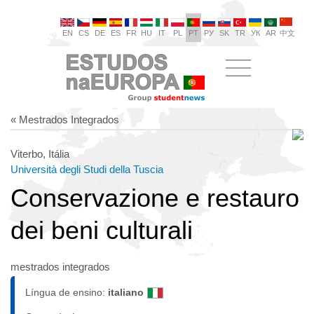
EN
CS
DE
ES
FR
HU
IT
PL
PT
РУ
SK
TR
УК
AR
中文
« Mestrados Integrados
Viterbo, Itália
Università degli Studi della Tuscia
Conservazione e restauro
dei beni culturali
mestrados integrados
Língua de ensino:
italiano