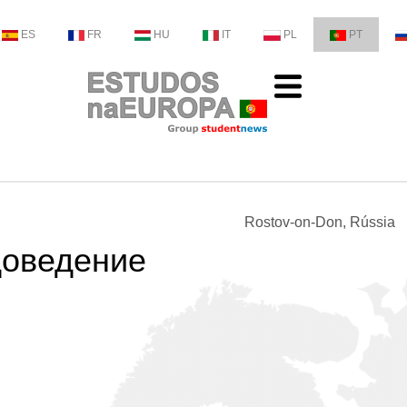
ES
FR
HU
IT
PL
PT
Rostov-on-Don, Rússia
доведение