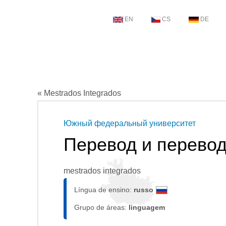
EN
CS
DE
« Mestrados Integrados
Южный федеральный университет
Перевод и перево
mestrados integrados
Língua de ensino:
russo
Grupo de áreas:
linguagem