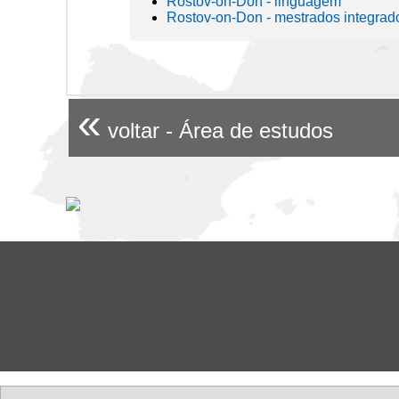
Rostov-on-Don - linguagem
Rostov-on-Don - mestrados integrad
«
voltar - Área de estudos