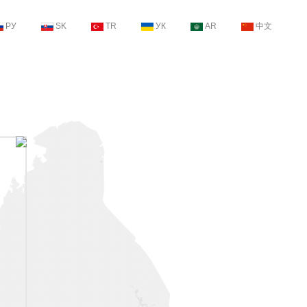
РУ
SK
TR
УК
AR
中文