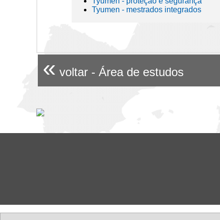
Tyumen - proteção e segurança
Tyumen - mestrados integrados
«
voltar - Área de estudos