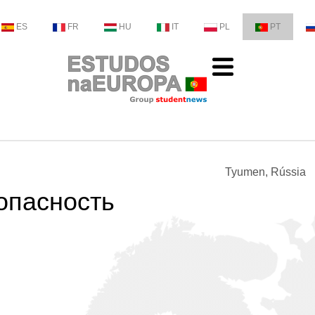
ES
FR
HU
IT
PL
PT
Tyumen, Rússia
опасность