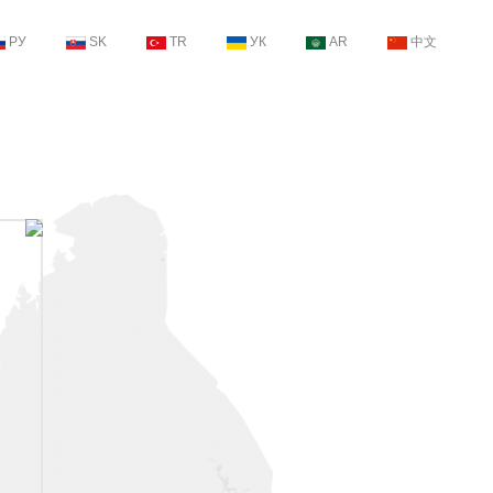
РУ
SK
TR
УК
AR
中文