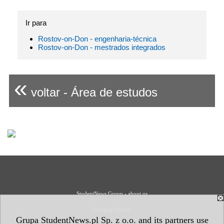
Ir para
Rostov-on-Don - engenharia-técnica
Rostov-on-Don - mestrados integrados
«
voltar - Área de estudos
StudentNews Group - about us
Privacy Policy
Grupa StudentNews.pl Sp. z o.o. and its partners use