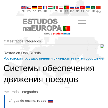
EN
CS
DE
ES
FR
HU
IT
PL
PT
РУ
SK
TR
УК
AR
中文
« Mestrados Integrados
Rostov-on-Don, Rússia
Ростовский государственный университет путей сообщения
Системы обеспечения
движения поездов
mestrados integrados
Língua de ensino:
russo