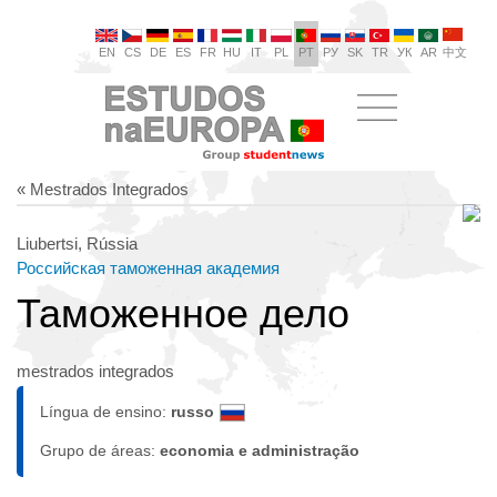
EN
CS
DE
ES
FR
HU
IT
PL
PT
РУ
SK
TR
УК
AR
中文
« Mestrados Integrados
Liubertsi, Rússia
Российская таможенная академия
Таможенное дело
mestrados integrados
Língua de ensino:
russo
Grupo de áreas:
economia e administração