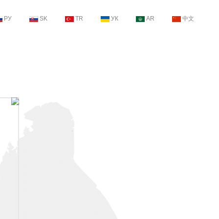
РУ
SK
TR
УК
AR
中文