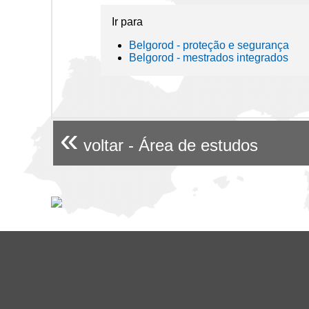
Ir para
Belgorod - proteção e segurança
Belgorod - mestrados integrados
«
voltar - Área de estudos