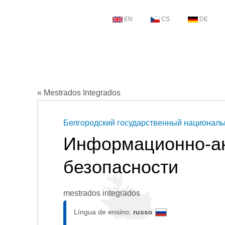
EN
CS
DE
« Mestrados Integrados
Белгородский государственный националь
Информационно-ан
безопасности
mestrados integrados
Língua de ensino:
russo