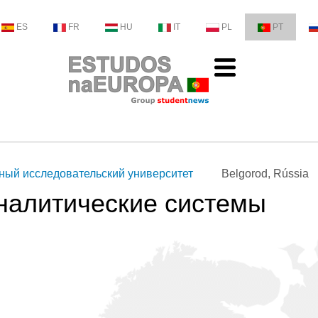
ES
FR
HU
IT
PL
PT
ный исследовательский университет
Belgorod, Rússia
алитические системы