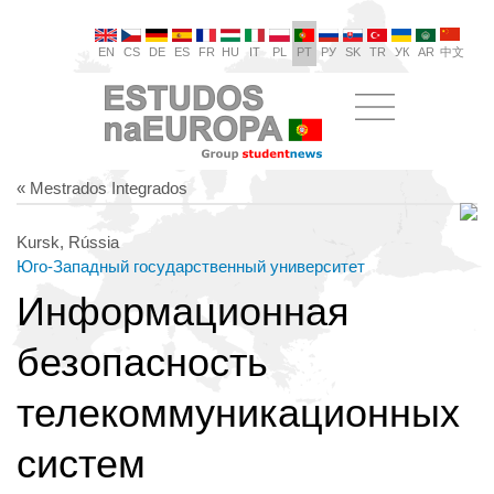
EN
CS
DE
ES
FR
HU
IT
PL
PT
РУ
SK
TR
УК
AR
中文
« Mestrados Integrados
Kursk, Rússia
Юго-Западный государственный университет
Информационная
безопасность
телекоммуникационных
систем