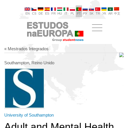
EN
CS
DE
ES
FR
HU
IT
PL
PT
РУ
SK
TR
УК
AR
中文
« Mestrados Integrados
Southampton, Reino Unido
University of Southampton
Adult and Mental Health