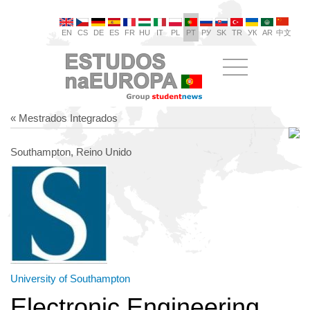
EN
CS
DE
ES
FR
HU
IT
PL
PT
РУ
SK
TR
УК
AR
中文
« Mestrados Integrados
Southampton, Reino Unido
University of Southampton
Electronic Engineering