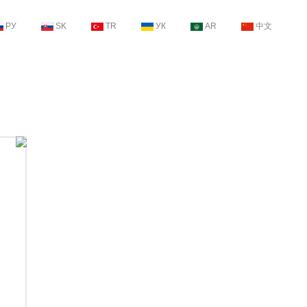
РУ
SK
TR
УК
AR
中文