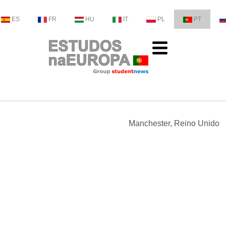
ES
FR
HU
IT
PL
PT
Manchester, Reino Unido