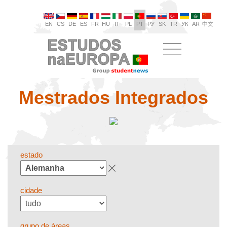
EN
CS
DE
ES
FR
HU
IT
PL
PT
РУ
SK
TR
УК
AR
中文
Mestrados Integrados
estado
cidade
grupo de áreas