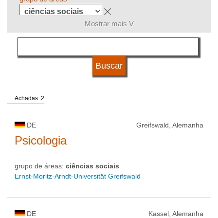
Mostrar mais V
língua
sistema de estudos
Achadas: 2
qualificação
DE
Greifswald, Alemanha
tipo de universidade
Psicologia
grupo de áreas:
ciências sociais
status de universidade
Ernst-Moritz-Arndt-Universität Greifswald
DE
Kassel, Alemanha