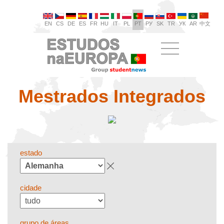
EN
CS
DE
ES
FR
HU
IT
PL
PT
РУ
SK
TR
УК
AR
中文
Mestrados Integrados
estado
cidade
grupo de áreas