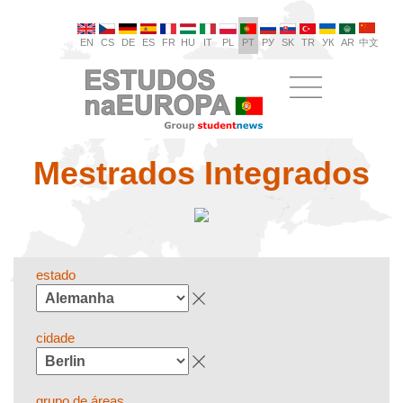
EN
CS
DE
ES
FR
HU
IT
PL
PT
РУ
SK
TR
УК
AR
中文
Mestrados Integrados
estado
cidade
grupo de áreas