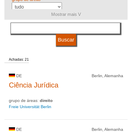
Mostrar mais V
língua
sistema de estudos
Achadas: 21
qualificação
DE
Berlin, Alemanha
tipo de universidade
Ciência Jurídica
grupo de áreas:
direito
status de universidade
Freie Universität Berlin
DE
Berlin, Alemanha