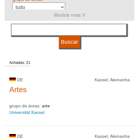
Mostrar mais V
língua
sistema de estudos
Achadas: 21
qualificação
DE
Kassel, Alemanha
tipo de universidade
Artes
grupo de áreas:
arte
status de universidade
Universität Kassel
DE
Kassel, Alemanha