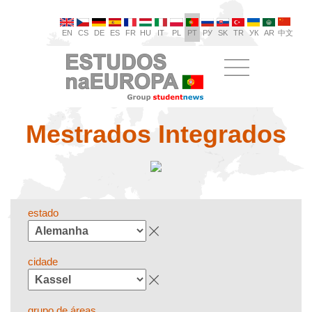
EN
CS
DE
ES
FR
HU
IT
PL
PT
РУ
SK
TR
УК
AR
中文
Mestrados Integrados
estado
cidade
grupo de áreas