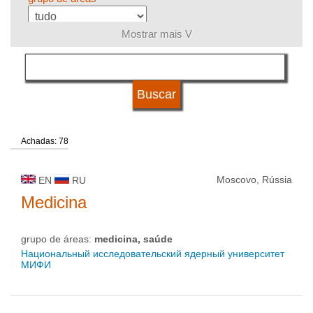
Mostrar mais V
língua
tipo de universidade
Achadas: 78
status de universidade
Moscovo, Rússia
EN
RU
Medicina
grupo de áreas:
medicina, saúde
Национальный исследовательский ядерный университет
МИФИ