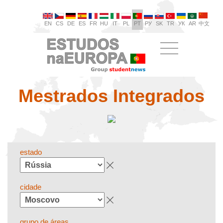
EN
CS
DE
ES
FR
HU
IT
PL
PT
РУ
SK
TR
УК
AR
中文
Mestrados Integrados
estado
cidade
grupo de áreas