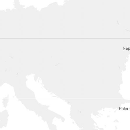
Napo
Palerm