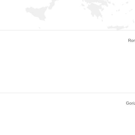
Rom
Goriz