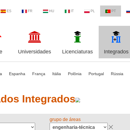
ES
FR
HU
IT
PL
PT
e
Universidades
Licenciaturas
Integrados
ia
Espanha
França
Itália
Polônia
Portugal
Rússia
dos Integrados
grupo de áreas