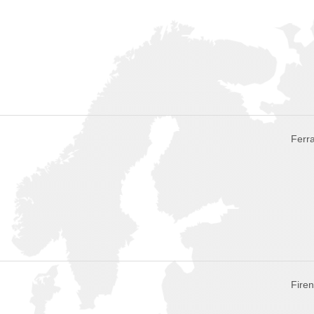
Ferra
Firen