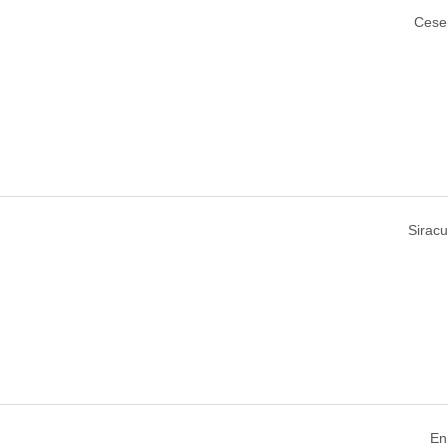
Cesen
Siracu
Enn