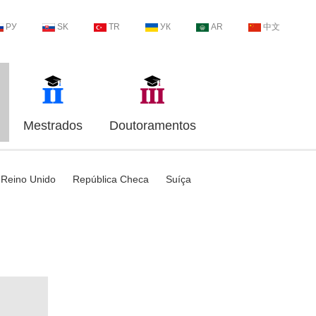
РУ
SK
TR
УК
AR
中文
Mestrados
Doutoramentos
Reino Unido
República Checa
Suíça