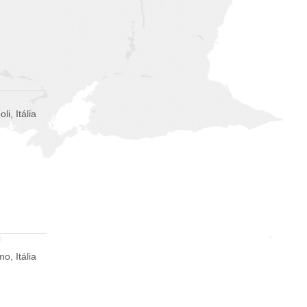
li, Itália
o, Itália