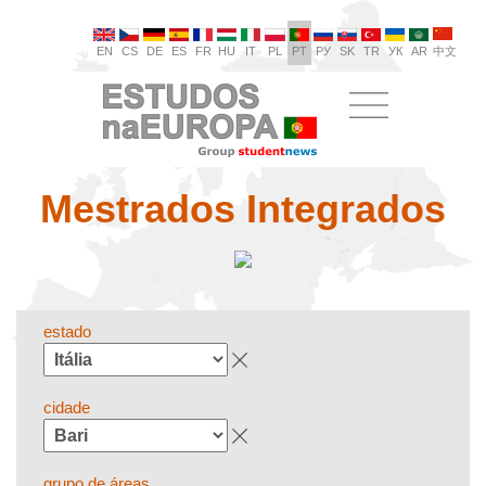
EN
CS
DE
ES
FR
HU
IT
PL
PT
РУ
SK
TR
УК
AR
中文
Mestrados Integrados
estado
cidade
grupo de áreas